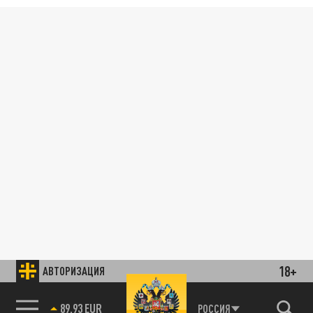
18+
АВТОРИЗАЦИЯ
89.93 EUR
РОССИЯ