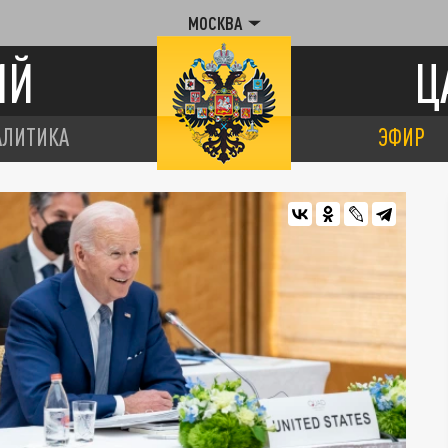
МОСКВА
ИЙ
Ц
АЛИТИКА
ЭФИР