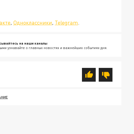
да»!
акте
,
Одноклассники
,
Telegram
.
сывайтесь на наши каналы
ыми узнавайте о главных новостях и важнейших событиях дня.
АНИЕ