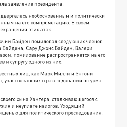
ала заявление президента.
подвергалась необоснованным и политически
ным на его компрометацию. В своем
рекращения этих атак.
мочий Байден помиловал следующих членов
а Байдена, Сару Джонс Байден, Валери
азом, помилование распространяется на его
ев и супругу одного из них.
вестных лиц, как Марк Милли и Энтони
са, участвовавших в расследовании штурма
 своего сына Хантера, сталкивающегося с
жия и неуплате налогов. Уходящий
мишенью для политического преследования.