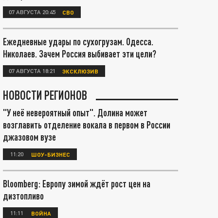
07 АВГУСТА 20:45
СВО
Ежедневные удары по сухогрузам. Одесса.
Николаев. Зачем Россия выбивает эти цели?
07 АВГУСТА 18:21
ЭКСКЛЮЗИВ
НОВОСТИ РЕГИОНОВ
"У неё невероятный опыт". Долина может
возглавить отделение вокала в первом в России
джазовом вузе
11:20
ШОУ-БИЗНЕС
Bloomberg: Европу зимой ждёт рост цен на
дизтопливо
11:11
ВОЙНА