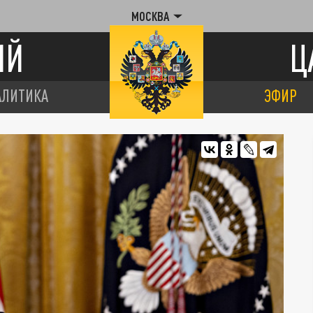
МОСКВА
ИЙ
Ц
АЛИТИКА
ЭФИР