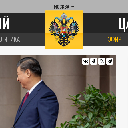
МОСКВА
ИЙ
Ц
АЛИТИКА
ЭФИР