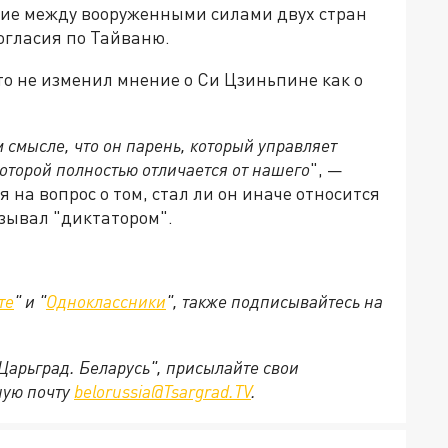
вие между вооруженными силами двух стран
ногласия по Тайваню.
то не изменил мнение о Си Цзиньпине как о
м смысле, что он парень, который управляет
оторой полностью отличается от нашего
", —
на вопрос о том, стал ли он иначе относится
азывал "диктатором".
те
" и "
Одноклассники
", также подписывайтесь на
"Царьград. Беларусь", присылайте свои
ную почту
belorussia@Tsargrad.TV
.