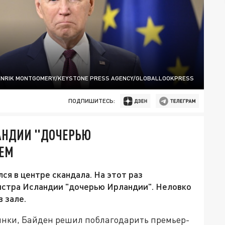
ENRIK MONTGOMERY/KEYSTONE PRESS AGENCY/GLOBALLOOKPRESS
ПОДПИШИТЕСЬ:
АНДИИ "ДОЧЕРЬЮ
СЕМ
я в центре скандала. На этот раз
истра Исландии "дочерью Ирландии". Неловко
в зале.
инки, Байден решил поблагодарить премьер-