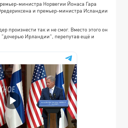
премьер-министра Норвегии Йонаса Гара
Фредериксена и премьер-министра Исландии
р произнести так и не смог. Вместо этого он
а "дочерью Ирландии", перепутав ещё и