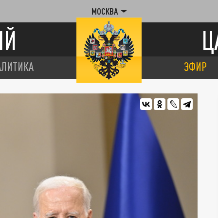
МОСКВА
ИЙ
Ц
АЛИТИКА
ЭФИР