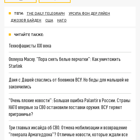
ТЕГИ:
THE DAILY TELEGRAPH
УРСУЛА ФОН ДЕР ЛЯЙЕН
ДЖОЗЕФ БАЙДЕН
США
НАТО
ЧИТАЙТЕ ТАКЖЕ:
Технофашисты XXI века
Оплеуха Маску. "Пора снять белые перчатки": Как уничтожить
Starlink
Даня с Дашей спаслись от боевиков ВСУ. Но беды для малышей не
закончились
"Очень плохие новости": Большая ошибка Palantir в России. Страны
НАТО впервые за СВО остановили поставки оружия. ВСУ теряют
приграничье?
Три главных инсайда об СВО. Отмена мобилизации и возвращение
"генерала Армагеддона"? Отличные новости, которые ждали все