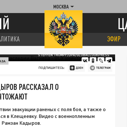
МОСКВА
ИЙ
Ц
АЛИТИКА
ЭФИР
STEFFEN TRUMPF/DPA/GLOBALLOOKPRESS
АЗА
ПОДПИШИТЕСЬ:
ДЫРОВ РАССКАЗАЛ О
ИЧТОЖАЮТ
вии эвакуации раненых с поля боя, а также о
ся в Клещеевку. Видео с военнопленным
 Рамзан Кадыров.