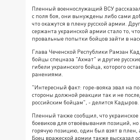
Пленный военнослужащий ВСУ рассказал 
с поля боя, они вынуждены либо сами доб
что окажутся в плену русской армии. Д
сержанта украинской армии стало то, чт
провальные попытки бойцов зайти в нас
Глава Чеченской Республики Рамзан Кад
бойцы спецназа "Ахмат" и другие русски
гибели украинского бойца, которого ост
ранениями.
"Интересный факт: горе-вояка звал на по
стороны должной реакции так и не после
российским бойцам", - делится Кадыров.
Пленный также сообщил, что украинское
боевиков для отвоёвывания позиций, но 
горячую позицию, один был взят в плен,
Боец вражеской армии также высказал о