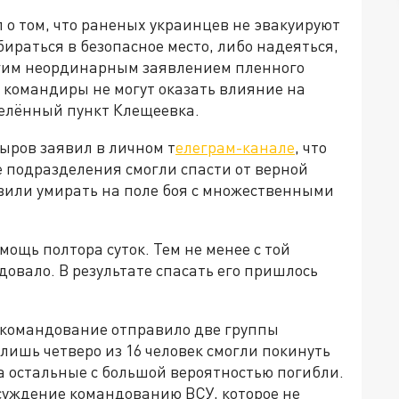
о том, что раненых украинцев не эвакуируют
ираться в безопасное место, либо надеяться,
ругим неординарным заявлением пленного
о командиры не могут оказать влияние на
елённый пункт Клещеевка.
ыров заявил в личном т
елеграм-канале
, что
е подразделения смогли спасти от верной
авили умирать на поле боя с множественными
мощь полтора суток. Тем не менее с той
довало. В результате спасать его пришлось
 командование отправило две группы
лишь четверо из 16 человек смогли покинуть
 а остальные с большой вероятностью погибли.
суждение командованию ВСУ, которое не