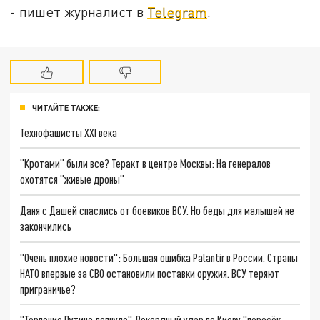
- пишет журналист в
Telegram
.
ЧИТАЙТЕ ТАКЖЕ:
Технофашисты XXI века
"Кротами" были все? Теракт в центре Москвы: На генералов
охотятся "живые дроны"
Даня с Дашей спаслись от боевиков ВСУ. Но беды для малышей не
закончились
"Очень плохие новости": Большая ошибка Palantir в России. Страны
НАТО впервые за СВО остановили поставки оружия. ВСУ теряют
приграничье?
"Терпение Путина лопнуло". Рекордный удар по Киеву "пересёк