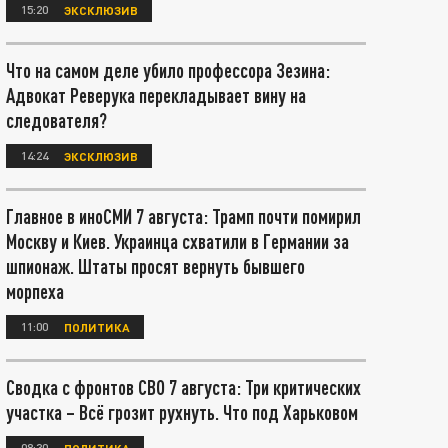
15:20
ЭКСКЛЮЗИВ
Что на самом деле убило профессора Зезина:
Адвокат Реверука перекладывает вину на
следователя?
14:24
ЭКСКЛЮЗИВ
Главное в иноСМИ 7 августа: Трамп почти помирил
Москву и Киев. Украинца схватили в Германии за
шпионаж. Штаты просят вернуть бывшего
морпеха
11:00
ПОЛИТИКА
Сводка с фронтов СВО 7 августа: Три критических
участка – Всё грозит рухнуть. Что под Харьковом
08:30
ПОЛИТИКА