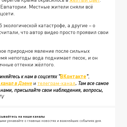
 Евпатории. Местные жители сняли всё
цсети.
 экологической катастрофе, а другие – о
считали, что автор видео просто проявил свои
ное природное явление после сильных
емя непогоды вода поднимает песок, и он
ичные оттенки жёлтого.
иняйтесь к нам в соцсетях
"
ВКонтакте
"
,
канал в Дзене
и
телеграм-канал
. Там все самое
с нами, присылайте свои наблюдения, вопросы,
TV
сывайтесь на наши каналы
ыми узнавайте о главных новостях и важнейших событиях дня.