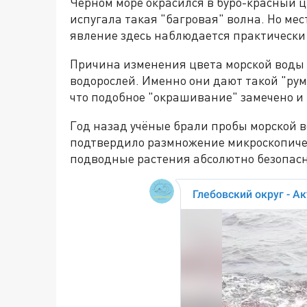
Чёрном море окрасился в буро-красный ц
испугала такая "багровая" волна. Но ме
явление здесь наблюдается практически
Причина изменения цвета морской воды
водорослей. Именно они дают такой "ру
что подобное "окрашивание" замечено и 
Год назад учёные брали пробы морской в
подтвердило размножение микроскопиче
подводные растения абсолютно безопасн