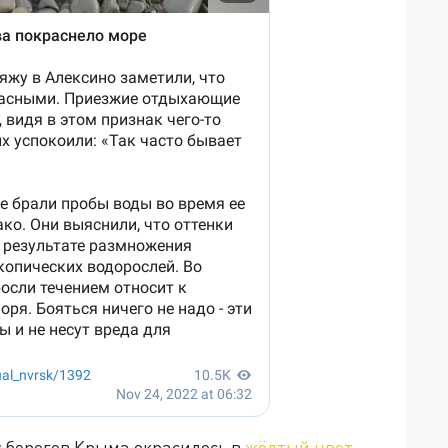
 берегов Крыма окрасилось в
жёлтый цвет
.