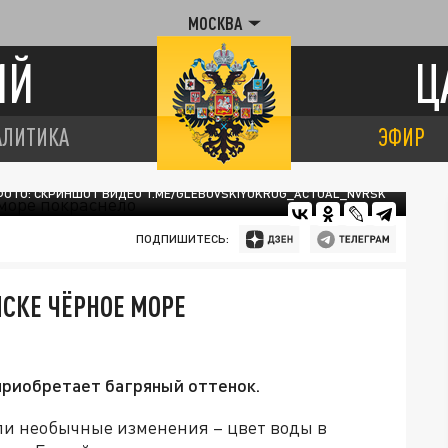
МОСКВА
ИЙ
Ц
АЛИТИКА
ЭФИР
ФОТО: СКРИНШОТ ВИДЕО T.ME/GLEBOVSKIYOKRUG_ACTUAL_NVRSK
ПОДПИШИТЕСЬ:
ЙСКЕ ЧЁРНОЕ МОРЕ
 приобретает багряный оттенок.
и необычные изменения – цвет воды в