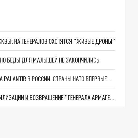
ОСКВЫ: НА ГЕНЕРАЛОВ ОХОТЯТСЯ "ЖИВЫЕ ДРОНЫ"
. НО БЕДЫ ДЛЯ МАЛЫШЕЙ НЕ ЗАКОНЧИЛИСЬ
"ОЧЕНЬ ПЛОХИЕ НОВОСТИ": БОЛЬШАЯ ОШИБКА PALANTIR В РОССИИ. СТРАНЫ НАТО ВПЕРВЫЕ ЗА СВО ОСТАНОВИЛИ ПОСТАВКИ ОРУЖИЯ. ВСУ ТЕРЯЮТ ПРИГРАНИЧЬЕ?
ТРИ ГЛАВНЫХ ИНСАЙДА ОБ СВО. ОТМЕНА МОБИЛИЗАЦИИ И ВОЗВРАЩЕНИЕ "ГЕНЕРАЛА АРМАГЕДДОНА"? ОТЛИЧНЫЕ НОВОСТИ, КОТОРЫЕ ЖДАЛИ ВСЕ