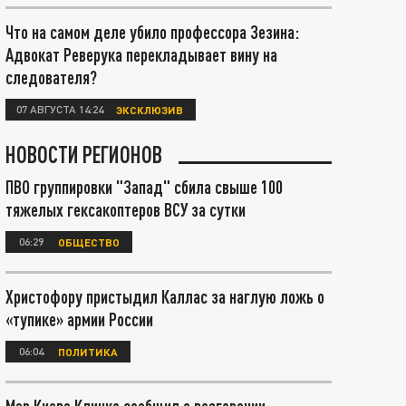
Что на самом деле убило профессора Зезина:
Адвокат Реверука перекладывает вину на
следователя?
07 АВГУСТА 14:24
ЭКСКЛЮЗИВ
НОВОСТИ РЕГИОНОВ
ПВО группировки "Запад" сбила свыше 100
тяжелых гексакоптеров ВСУ за сутки
06:29
ОБЩЕСТВО
Христофору пристыдил Каллас за наглую ложь о
«тупике» армии России
06:04
ПОЛИТИКА