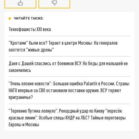
ЧИТАЙТЕ ТАКЖЕ:
Технофашисты XXI века
"Кротами" были все? Теракт в центре Москвы: На генералов
охотятся "живые дроны"
Даня с Дашей спаслись от боевиков ВСУ. Но беды для малышей не
закончились
"Очень плохие новости": Большая ошибка Palantir в России. Страны
НАТО впервые за СВО остановили поставки оружия. ВСУ теряют
приграничье?
"Терпение Путина лопнуло". Рекордный удар по Киеву "пересёк
красные линии". Особые спецы КНДР на ЛБС? Тайные переговоры
Европы и Москвы