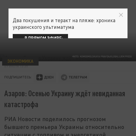
Два покушения и теракт на пляже: хроника
украинского ультиматума
В ПРЯМОМ ЭФИРЕ:
ФОТО: KOMSOMOLSKAYA PRAVDA/GLOBALLOOKPRESS
ЭКОНОМИКА
09 ИЮЛЯ 13:35
ПОДПИШИТЕСЬ:
Азаров: Осенью Украину ждёт невиданная
катастрофа
РИА Новости поделилось прогнозом
бывшего премьера Украины относительно
ситуации с топливом и энергетикой.