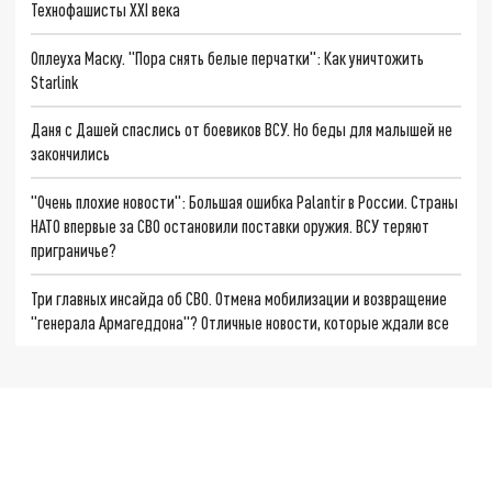
Технофашисты XXI века
Оплеуха Маску. "Пора снять белые перчатки": Как уничтожить
Starlink
Даня с Дашей спаслись от боевиков ВСУ. Но беды для малышей не
закончились
"Очень плохие новости": Большая ошибка Palantir в России. Страны
НАТО впервые за СВО остановили поставки оружия. ВСУ теряют
приграничье?
Три главных инсайда об СВО. Отмена мобилизации и возвращение
"генерала Армагеддона"? Отличные новости, которые ждали все