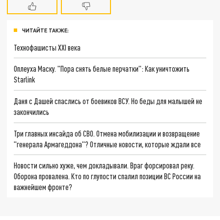
ЧИТАЙТЕ ТАКЖЕ:
Технофашисты XXI века
Оплеуха Маску. "Пора снять белые перчатки": Как уничтожить
Starlink
Даня с Дашей спаслись от боевиков ВСУ. Но беды для малышей не
закончились
Три главных инсайда об СВО. Отмена мобилизации и возвращение
"генерала Армагеддона"? Отличные новости, которые ждали все
Новости сильно хуже, чем докладывали. Враг форсировал реку.
Оборона провалена. Кто по глупости спалил позиции ВС России на
важнейшем фронте?