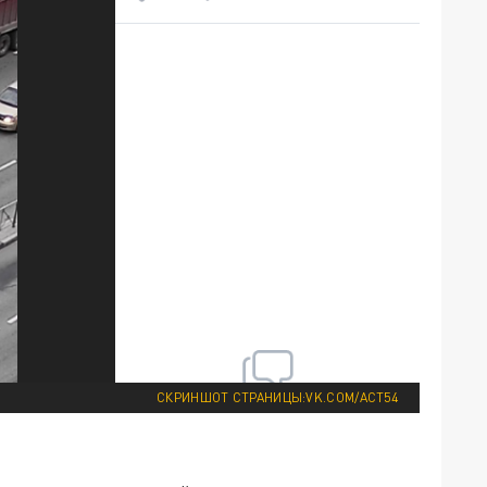
СКРИНШОТ СТРАНИЦЫ:VK.COM/ACT54