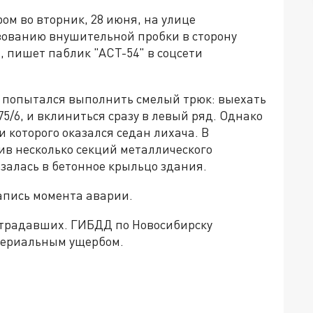
ом во вторник, 28 июня, на улице
зованию внушительной пробки в сторону
, пишет паблик "АСТ-54" в соцсети
o попытался выполнить смелый трюк: выехать
5/6, и вклиниться сразу в левый ряд. Однако
которого оказался седан лихача. В
ив несколько секций металлического
залась в бетонное крыльцо здания.
апись момента аварии.
острадавших. ГИБДД по Новосибирску
териальным ущербом.