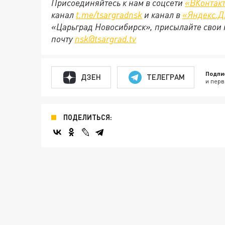
Присоединяйтесь к нам в соцсети
«ВКонтак
канал
t.me/tsargradnsk
и канал в
«Яндекс.Д
«Царьград Новосибирск», присылайте свои 
почту
nsk@tsargrad.tv
Подпи
ДЗЕН
ТЕЛЕГРАМ
и перв
ПОДЕЛИТЬСЯ: