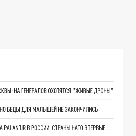
ОСКВЫ: НА ГЕНЕРАЛОВ ОХОТЯТСЯ "ЖИВЫЕ ДРОНЫ"
. НО БЕДЫ ДЛЯ МАЛЫШЕЙ НЕ ЗАКОНЧИЛИСЬ
"ОЧЕНЬ ПЛОХИЕ НОВОСТИ": БОЛЬШАЯ ОШИБКА PALANTIR В РОССИИ. СТРАНЫ НАТО ВПЕРВЫЕ ЗА СВО ОСТАНОВИЛИ ПОСТАВКИ ОРУЖИЯ. ВСУ ТЕРЯЮТ ПРИГРАНИЧЬЕ?