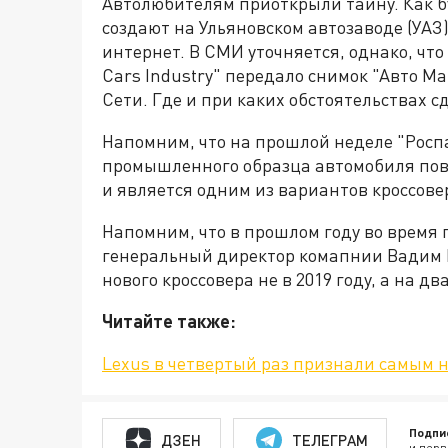
Автолюбителям приоткрыли тайну. Как б
создают на Ульяновском автозаводе (УАЗ)
интернет. В СМИ уточняется, однако, чт
Cars Industry" передало снимок "Авто Mai
Сети. Где и при каких обстоятельствах с
Напомним, что на прошлой неделе "Рос
промышленного образца автомобиля пов
и является одним из вариантов кроссове
Напомним, что в прошлом году во время
генеральный директор комапнии Вадим Ш
нового кроссовера не в 2019 году, а на дв
Читайте также:
Lexus в четвертый раз признали самым
Подпи
ДЗЕН
ТЕЛЕГРАМ
и перв