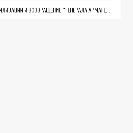
ТРИ ГЛАВНЫХ ИНСАЙДА ОБ СВО. ОТМЕНА МОБИЛИЗАЦИИ И ВОЗВРАЩЕНИЕ "ГЕНЕРАЛА АРМАГЕДДОНА"? ОТЛИЧНЫЕ НОВОСТИ, КОТОРЫЕ ЖДАЛИ ВСЕ