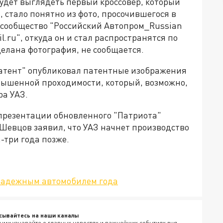
удет выглядеть первый кроссовер, который
, стало понятно из фото, просочившегося в
о сообщество "Российский Автопром_Russian
l.ru", откуда он и стал распространятся по
делана фотография, не сообщается.
патент" опубликовал патентные изображения
ышенной проходимости, который, возможно,
ра УАЗ.
 презентации обновленного "Патриота"
евцов заявил, что УАЗ начнет производство
а-три года позже.
 надежным автомобилем года
сывайтесь на наши каналы
ыми узнавайте о главных новостях и важнейших событиях дня.