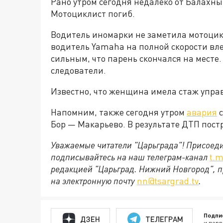
Рано утром сегодня недалеко от Балахны
Мотоциклист погиб.
Водитель иномарки не заметила мотоцикл
водитель Yamaha на полной скорости вле
сильным, что парень скончался на месте
следователи.
Известно, что женщина имела стаж упра
Напомним, также сегодня утром
авария
с
Бор — Макарьево. В результате ДТП пост
Уважаемые читатели "Царьграда"!
Присоеди
подписывайтесь на наш телеграм-канал
t.m
редакцией "Царьград. Нижний Новгород", п
на электронную почту
nn@tsargrad.tv
.
Подпи
ДЗЕН
ТЕЛЕГРАМ
и перв