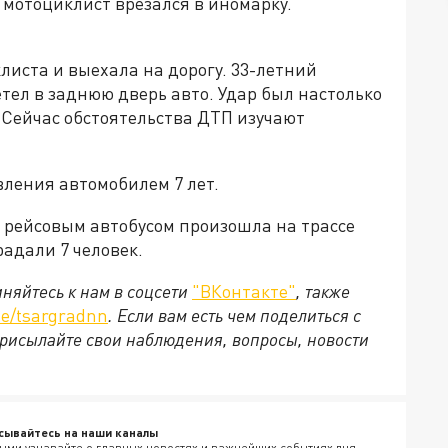
 мотоциклист врезался в иномарку.
иста и выехала на дорогу. 33-летний
тел в заднюю дверь авто. Удар был настолько
. Сейчас обстоятельства ДТП изучают
вления автомобилем 7 лет.
 рейсовым автобусом произошла на трассе
радали 7 человек.
няйтесь к нам в соцсети
"ВКонтакте"
, также
e/tsargradnn
. Если вам есть чем поделиться с
рисылайте свои наблюдения, вопросы, новости
сывайтесь на наши каналы
ыми узнавайте о главных новостях и важнейших событиях дня.