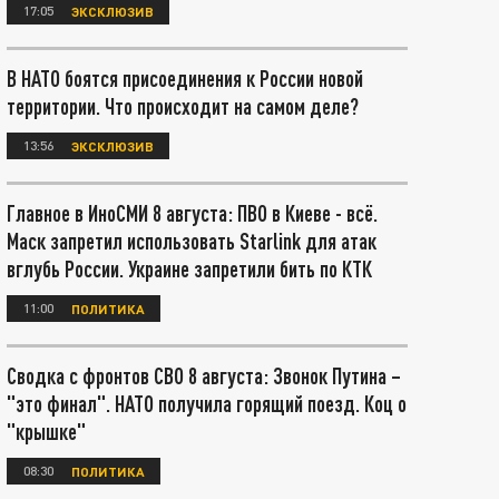
17:05
ЭКСКЛЮЗИВ
В НАТО боятся присоединения к России новой
территории. Что происходит на самом деле?
13:56
ЭКСКЛЮЗИВ
Главное в ИноСМИ 8 августа: ПВО в Киеве - всё.
Маск запретил использовать Starlink для атак
вглубь России. Украине запретили бить по КТК
11:00
ПОЛИТИКА
Сводка с фронтов СВО 8 августа: Звонок Путина –
"это финал". НАТО получила горящий поезд. Коц о
"крышке"
08:30
ПОЛИТИКА