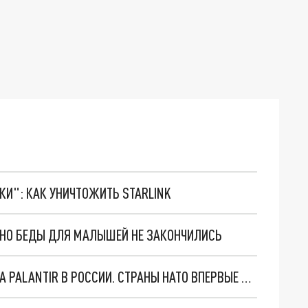
ТКИ": КАК УНИЧТОЖИТЬ STARLINK
. НО БЕДЫ ДЛЯ МАЛЫШЕЙ НЕ ЗАКОНЧИЛИСЬ
"ОЧЕНЬ ПЛОХИЕ НОВОСТИ": БОЛЬШАЯ ОШИБКА PALANTIR В РОССИИ. СТРАНЫ НАТО ВПЕРВЫЕ ЗА СВО ОСТАНОВИЛИ ПОСТАВКИ ОРУЖИЯ. ВСУ ТЕРЯЮТ ПРИГРАНИЧЬЕ?