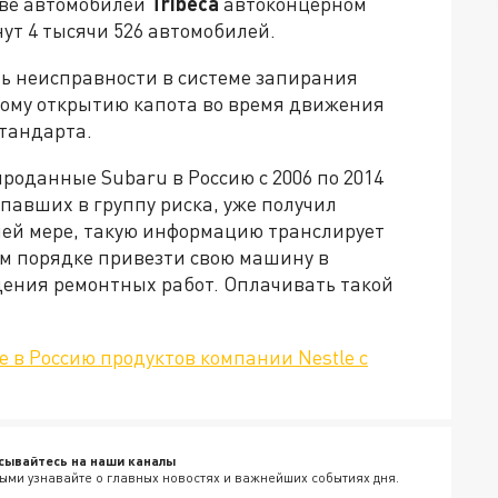
ыве автомобилей
Tribeca
автоконцерном
нут 4 тысячи 526 автомобилей.
ь неисправности в системе запирания
ному открытию капота во время движения
стандарта.
оданные Subaru в Россию с 2006 по 2014
павших в группу риска, уже получил
ней мере, такую информацию транслирует
ом порядке привезти свою машину в
ения ремонтных работ. Оплачивать такой
е в Россию продуктов компании Nestle с
сывайтесь на наши каналы
ыми узнавайте о главных новостях и важнейших событиях дня.