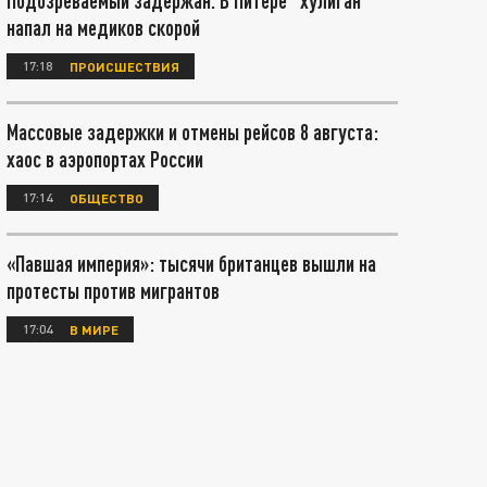
Подозреваемый задержан. В Питере "хулиган"
напал на медиков скорой
17:18
ПРОИСШЕСТВИЯ
Массовые задержки и отмены рейсов 8 августа:
хаос в аэропортах России
17:14
ОБЩЕСТВО
«Павшая империя»: тысячи британцев вышли на
протесты против мигрантов
17:04
В МИРЕ