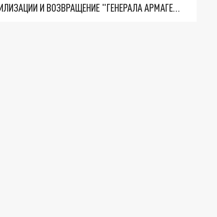
ТРИ ГЛАВНЫХ ИНСАЙДА ОБ СВО. ОТМЕНА МОБИЛИЗАЦИИ И ВОЗВРАЩЕНИЕ "ГЕНЕРАЛА АРМАГЕДДОНА"? ОТЛИЧНЫЕ НОВОСТИ, КОТОРЫЕ ЖДАЛИ ВСЕ