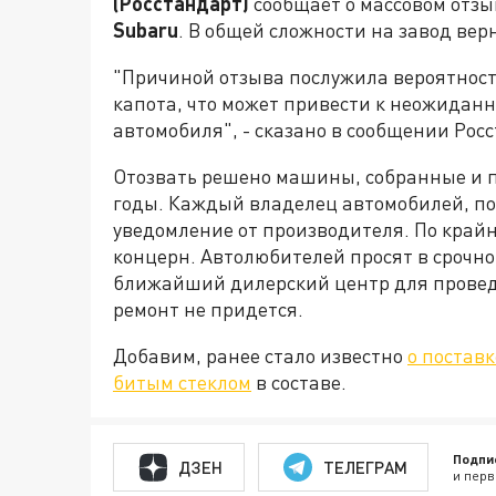
(Росстандарт)
сообщает о массовом отз
Subaru
. В общей сложности на завод вер
"Причиной отзыва послужила вероятност
капота, что может привести к неожидан
автомобиля", - сказано в сообщении Рос
Отозвать решено машины, собранные и пр
годы. Каждый владелец автомобилей, по
уведомление от производителя. По край
концерн. Автолюбителей просят в срочн
ближайший дилерский центр для провед
ремонт не придется.
Добавим, ранее стало известно
о поставк
битым стеклом
в составе.
Подпи
ДЗЕН
ТЕЛЕГРАМ
и перв