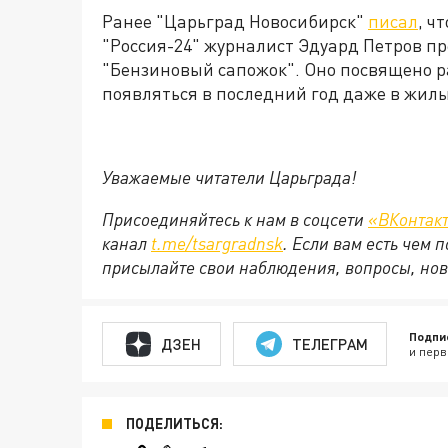
Ранее "Царьград Новосибирск"
писал
, ч
"Россия-24" журналист Эдуард Петров пр
"Бензиновый сапожок". Оно посвящено р
появляться в последний год даже в жил
Уважаемые читатели Царьграда!
Присоединяйтесь к нам в соцсети
«ВКонтак
канал
t.me/tsargradnsk
. Если вам есть чем
присылайте свои наблюдения, вопросы, нов
Подпи
ДЗЕН
ТЕЛЕГРАМ
и перв
ПОДЕЛИТЬСЯ: