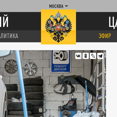
МОСКВА
ИЙ
Ц
АЛИТИКА
ЭФИР