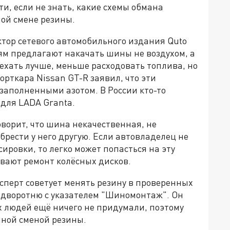
и, если не знать, какие схемы обмана
ой смене резины.
тор сетевого автомобильного издания Quto
ям предлагают накачать шины не воздухом, а
 ехать лучше, меньше расходовать топлива, но
орткара Nissan GT-R заявил, что эти
заполненными азотом. В России кто-то
 для LADA Granta.
оворит, что шина некачественная, не
брести у него другую. Если автовладелец не
ировки, то легко может попасться на эту
вают ремонт колёсных дисков.
ксперт советует менять резину в проверенных
подворотню с указателем "Шиномонтаж". Он
х людей ещё ничего не придумали, поэтому
нной сменой резины.