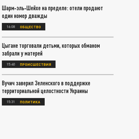
Шарм‑эль‑Шейхе на пределе: отели продают
один номер дважды
16:08
ОБЩЕСТВО
Цыгане торговали детьми, которых обманом
забрали у матерей
15:40
ПРОИСШЕСТВИЯ
Вучич заверил Зеленского в поддержке
территориальной целостности Украины
15:31
ПОЛИТИКА