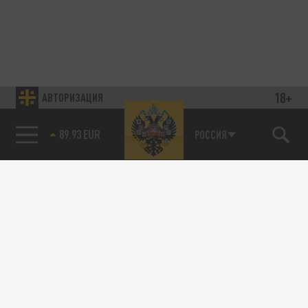
18+
АВТОРИЗАЦИЯ
89.93 EUR
РОССИЯ