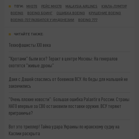
ТЕГИ:
MH370
РЕЙС MH370
MALAYSIA AIRLINES
КУАЛА-ЛУМПУР
BOEING
BOEING БОИНГ
ОШИБКА BOEING
КРУШЕНИЕ BOEING
BOEING-737 РАЗБИЛСЯ У ИНДОНЕЗИИ
BOEING 777
ЧИТАЙТЕ ТАКЖЕ:
Технофашисты XXI века
"Кротами" были все? Теракт в центре Москвы: На генералов
охотятся "живые дроны"
Даня с Дашей спаслись от боевиков ВСУ. Но беды для малышей не
закончились
"Очень плохие новости": Большая ошибка Palantir в России. Страны
НАТО впервые за СВО остановили поставки оружия. ВСУ теряют
приграничье?
Вот это триллер! Тайна удара Украины по иранскому судну на
Каспии раскрыта