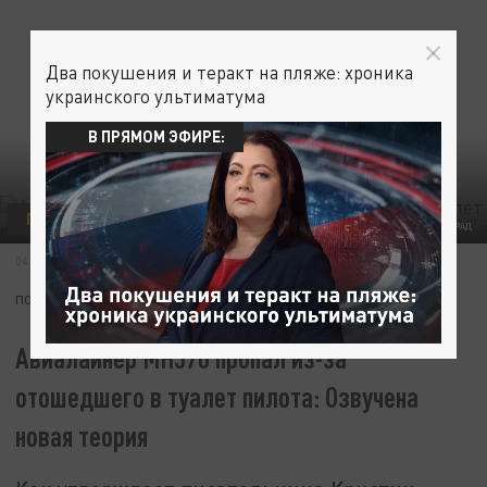
Два покушения и теракт на пляже: хроника
украинского ультиматума
В ПРЯМОМ ЭФИРЕ:
ПРОИСШЕСТВИЯ
ФОТО: ЦАРЬГРАД
04 ФЕВРАЛЯ 18:40
ПОДПИШИТЕСЬ:
Авиалайнер MH370 пропал из-за
отошедшего в туалет пилота: Озвучена
новая теория