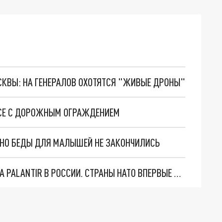
ОСКВЫ: НА ГЕНЕРАЛОВ ОХОТЯТСЯ "ЖИВЫЕ ДРОНЫ"
СЕ С ДОРОЖНЫМ ОГРАЖДЕНИЕМ
. НО БЕДЫ ДЛЯ МАЛЫШЕЙ НЕ ЗАКОНЧИЛИСЬ
"ОЧЕНЬ ПЛОХИЕ НОВОСТИ": БОЛЬШАЯ ОШИБКА PALANTIR В РОССИИ. СТРАНЫ НАТО ВПЕРВЫЕ ЗА СВО ОСТАНОВИЛИ ПОСТАВКИ ОРУЖИЯ. ВСУ ТЕРЯЮТ ПРИГРАНИЧЬЕ?