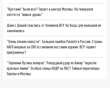
"Кротами" были все? Теракт в центре Москвы: На генералов
охотятся "живые дроны"
Даня с Дашей спаслись от боевиков ВСУ. Но беды для малышей не
закончились
"Очень плохие новости": Большая ошибка Palantir в России. Страны
НАТО впервые за СВО остановили поставки оружия. ВСУ теряют
приграничье?
"Терпение Путина лопнуло". Рекордный удар по Киеву "пересёк
красные линии". Особые спецы КНДР на ЛБС? Тайные переговоры
Европы и Москвы