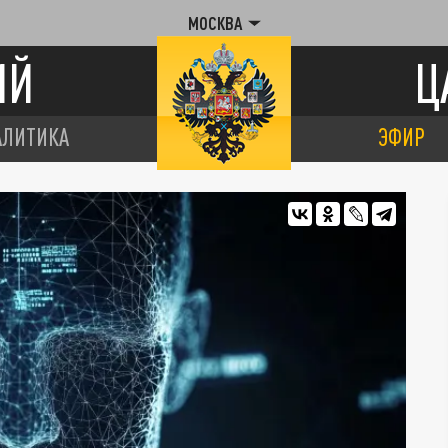
МОСКВА
ИЙ
Ц
АЛИТИКА
ЭФИР