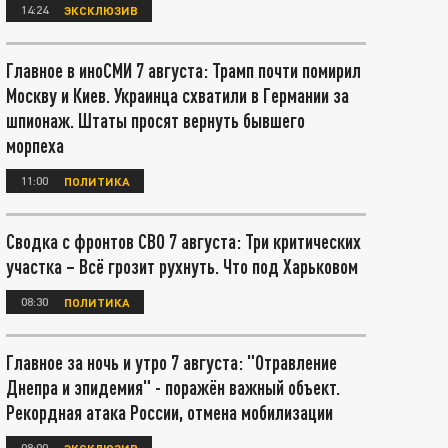
14:24
ЭКСКЛЮЗИВ
Главное в иноСМИ 7 августа: Трамп почти помирил
Москву и Киев. Украинца схватили в Германии за
шпионаж. Штаты просят вернуть бывшего
морпеха
11:00
ПОЛИТИКА
Сводка с фронтов СВО 7 августа: Три критических
участка – Всё грозит рухнуть. Что под Харьковом
08:30
ПОЛИТИКА
Главное за ночь и утро 7 августа: "Отравление
Днепра и эпидемия" - поражён важный объект.
Рекордная атака России, отмена мобилизации
08:00
ЭКСКЛЮЗИВ