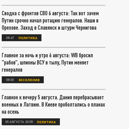
Сводка с фронтов СВО 6 августа: Так вот зачем
Путин срочно начал ротацию генералов. Наши в
Орехове. Заход в Славянск и штурм Чернигова
08:47
ПОЛИТИКА
Главное за ночь и утро 6 августа: WB бросил
"рабов", шпионы ВСУ в тылу, Путин меняет
генералов
08:00
ЭКСКЛЮЗИВ
Главное к вечеру 5 августа. Дания перебрасывает
военных в Латвию. В Киеве проболтались о планах
на осень
05 АВГУСТА 20:55
ПОЛИТИКА