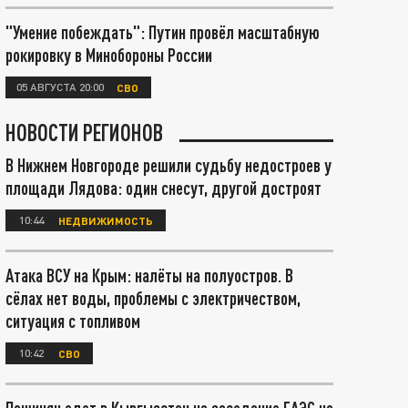
"Умение побеждать": Путин провёл масштабную
рокировку в Минобороны России
05 АВГУСТА 20:00
СВО
НОВОСТИ РЕГИОНОВ
В Нижнем Новгороде решили судьбу недостроев у
площади Лядова: один снесут, другой достроят
10:44
НЕДВИЖИМОСТЬ
Атака ВСУ на Крым: налёты на полуостров. В
сёлах нет воды, проблемы с электричеством,
ситуация с топливом
10:42
СВО