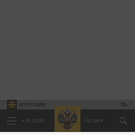
18+
АВТОРИЗАЦИЯ
89.93 EUR
РОССИЯ