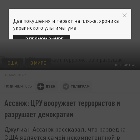
Два покушения и теракт на пляже: хроника
украинского ультиматума
В ПРЯМОМ ЭФИРЕ:
США
В МИРЕ
ФОТО: ЦАРЬГРАД
16 МАЯ 18:49
ПОДПИШИТЕСЬ:
Ассанж: ЦРУ вооружает террористов и
разрушает демократии
Джулиан Ассанж рассказал, что разведка
США является самой некомпетентной в