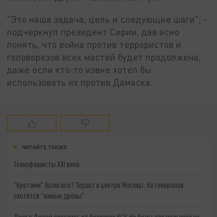
"Это наша задача, цель и следующие шаги", -
подчеркнул президент Сирии, дав ясно
понять, что война против террористов и
головорезов всех мастей будет продолжена,
даже если кто-то извне хотел бы
использовать их против Дамаска.
ЧИТАЙТЕ ТАКЖЕ:
Технофашисты XXI века
"Кротами" были все? Теракт в центре Москвы: На генералов
охотятся "живые дроны"
Даня с Дашей спаслись от боевиков ВСУ. Но беды для малышей не