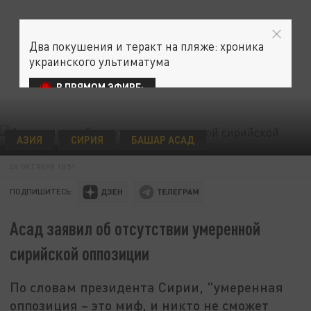
Два покушения и теракт на пляже: хроника
украинского ультиматума
В ПРЯМОМ ЭФИРЕ:
АЗИЯ
СИРИЯ
БАШАР АСАД
06 ОКТЯБРЯ 18:51
ПОДПИШИТЕСЬ:
Асад заявил об отсутствии умеренной
сирийской оппозиции
По словам президента Сирии, "умеренная
оппозиция – это миф, и никто не сможет