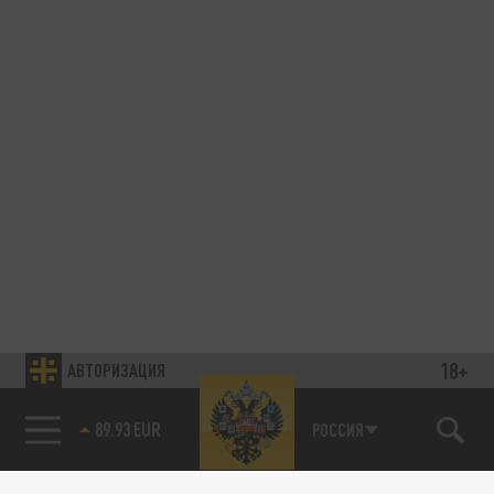
18+
АВТОРИЗАЦИЯ
89.93 EUR
РОССИЯ