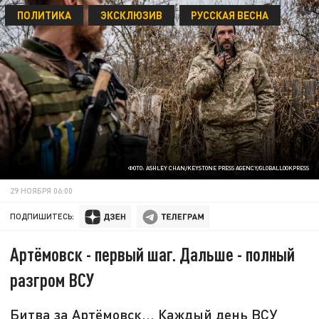
ПОЛИТИКА
ЭКСКЛЮЗИВ
РУССКАЯ ВЕСНА
ФОТО: ASHLEY CHAN/KEYSTONE PRESS AGENCY/GLOBALLOOKPRESS
29 НОЯБРЯ 06:00
ПОДПИШИТЕСЬ:
Артёмовск - первый шаг. Дальше - полный
разгром ВСУ
Битва за Артёмовск... Каждый день ВСУ