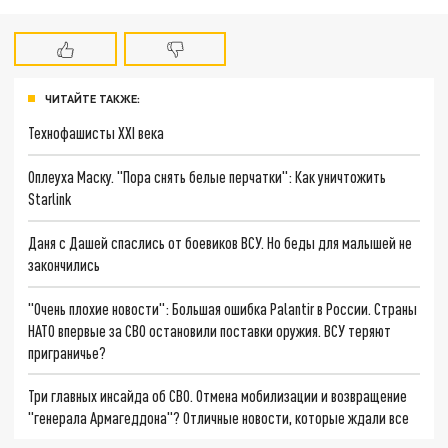
ЧИТАЙТЕ ТАКЖЕ:
Технофашисты XXI века
Оплеуха Маску. "Пора снять белые перчатки": Как уничтожить
Starlink
Даня с Дашей спаслись от боевиков ВСУ. Но беды для малышей не
закончились
"Очень плохие новости": Большая ошибка Palantir в России. Страны
НАТО впервые за СВО остановили поставки оружия. ВСУ теряют
приграничье?
Три главных инсайда об СВО. Отмена мобилизации и возвращение
"генерала Армагеддона"? Отличные новости, которые ждали все