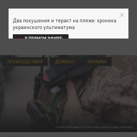
Два покушения и теракт на пляже: хроника
украинского ультиматума
В ПРЯМОМ ЭФИРЕ:
ПРОИСШЕСТВИЯ
ДОНБАСС
УКРАИНА
© MIHIR MELWANI/KEYSTONE PRESS AGENCY/GLOBALLOOKPRESS
10 ИЮНЯ 10:41