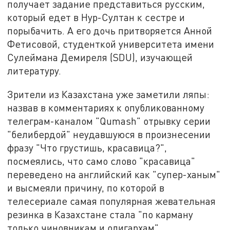
получает задание представиться русским,
который едет в Нур-Султан к сестре и
порыбачить. А его дочь притворяется Анной
Фетисовой, студенткой университета имени
Сулеймана Демиреля (SDU), изучающей
литературу.
Зрители из Казахстана уже заметили ляпы:
назвав в комментариях к опубликованному
телеграм-каналом "Qumash" отрывку серии
"белибердой" неудавшуюся в произнесении
фразу "Что грустишь, красавица?",
посмеялись, что само слово "красавица"
переведено на английский как "супер-ханым"
и высмеяли причину, по которой в
телесериале самая популярная жевательная
резинка в Казахстане стала "по карману
только чиновникам и олигархам".