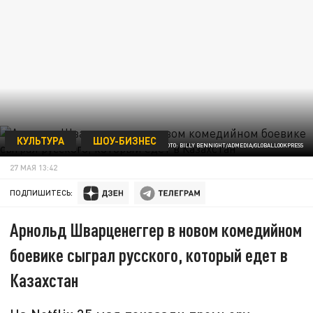
КУЛЬТУРА
ШОУ-БИЗНЕС
ФОТО: BILLY BENNIGHT/ADMEDIA/GLOBALLOOKPRESS
27 МАЯ 13:42
ПОДПИШИТЕСЬ:
Арнольд Шварценеггер в новом комедийном
боевике сыграл русского, который едет в
Казахстан