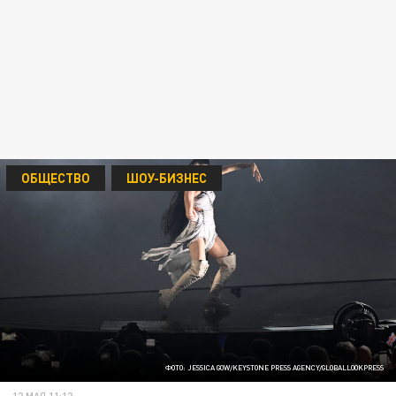
ОБЩЕСТВО
ШОУ-БИЗНЕС
ФОТО: JESSICA GOW/KEYSTONE PRESS AGENCY/GLOBALLOOKPRESS
12 МАЯ 11:12