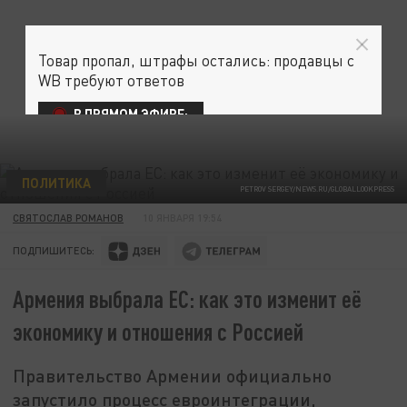
Товар пропал, штрафы остались: продавцы с
WB требуют ответов
В ПРЯМОМ ЭФИРЕ:
ПОЛИТИКА
PETROV SERGEY/NEWS.RU/GLOBALLOOKPRESS
СВЯТОСЛАВ РОМАНОВ
10 ЯНВАРЯ 19:54
ПОДПИШИТЕСЬ:
Армения выбрала ЕС: как это изменит её
экономику и отношения с Россией
Правительство Армении официально
запустило процесс евроинтеграции,