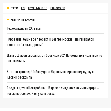
ТЕГИ:
ЕС
АРМЕНИЯ В ЕС
ЕВРОСОЮЗ
ЧИТАЙТЕ ТАКЖЕ:
Технофашисты XXI века
"Кротами" были все? Теракт в центре Москвы: На генералов
охотятся "живые дроны"
Даня с Дашей спаслись от боевиков ВСУ. Но беды для малышей не
закончились
Вот это триллер! Тайна удара Украины по иранскому судну на
Каспии раскрыта
Следы ведут в Центробанк… В деле о хищениях на миллиарды –
новый персонаж. И он уже в бегах