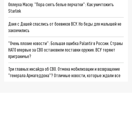
Оплеуха Маску. "Пора снять белые перчатки": Как уничтожить
Starlink
Даня с Дашей спаслись от боевиков ВСУ. Но беды для малышей не
закончились
"Очень плохие новости": Большая ошибка Palantir в России. Страны
НАТО впервые за СВО остановили поставки оружия. ВСУ теряют
приграничье?
Три главных инсайда об СВО. Отмена мобилизации и возвращение
"генерала Армагеддона"? Отличные новости, которые ждали все