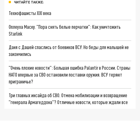
ЧИТАЙТЕ ТАКЖЕ:
Технофашисты XXI века
Оплеуха Маску. "Пора снять белые перчатки": Как уничтожить
Starlink
Даня с Дашей спаслись от боевиков ВСУ. Но беды для малышей не
закончились
"Очень плохие новости": Большая ошибка Palantir в России. Страны
НАТО впервые за СВО остановили поставки оружия. ВСУ теряют
приграничье?
Три главных инсайда об СВО. Отмена мобилизации и возвращение
"генерала Армагеддона"? Отличные новости, которые ждали все