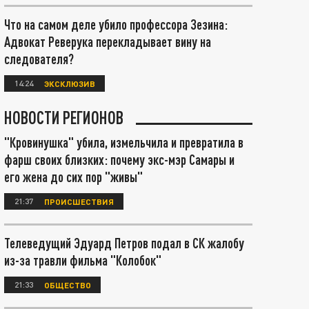
Что на самом деле убило профессора Зезина:
Адвокат Реверука перекладывает вину на
следователя?
14:24
ЭКСКЛЮЗИВ
НОВОСТИ РЕГИОНОВ
"Кровинушка" убила, измельчила и превратила в
фарш своих близких: почему экс-мэр Самары и
его жена до сих пор "живы"
21:37
ПРОИСШЕСТВИЯ
Телеведущий Эдуард Петров подал в СК жалобу
из-за травли фильма "Колобок"
21:33
ОБЩЕСТВО