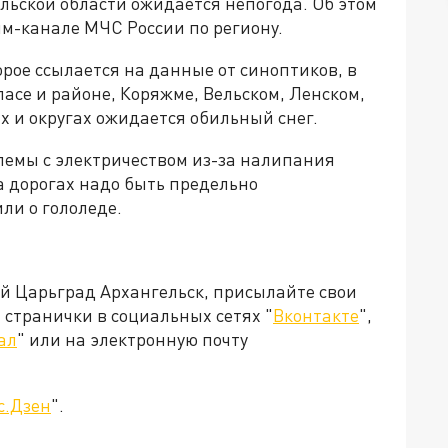
ельской области ожидается непогода. Об этом
м-канале МЧС России по региону.
рое ссылается на данные от синоптиков, в
ласе и районе, Коряжме, Вельском, Ленском,
х и округах ожидается обильный снег.
лемы с электричеством из-за налипания
На дорогах надо быть предельно
ли о гололеде.
ей Царьград Архангельск, присылайте свои
странички в социальных сетях "
Вконтакте
",
ал
" или на электронную почту
с.Дзен
".