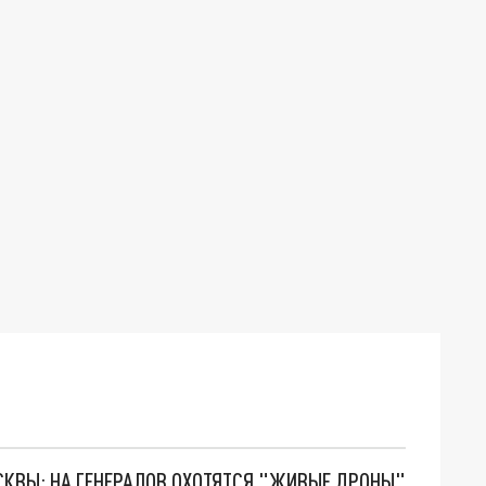
ОСКВЫ: НА ГЕНЕРАЛОВ ОХОТЯТСЯ "ЖИВЫЕ ДРОНЫ"