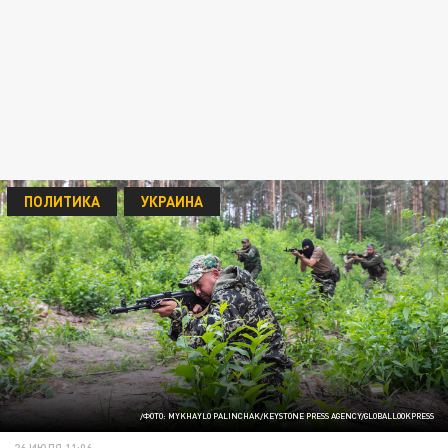
ПОЛИТИКА
УКРАИНА
/ФОТО: MYKHAYLO PALINCHAK/KEYSTONE PRESS AGENCY/GLOBALLOOKPRESS
26 ИЮЛЯ 11:06