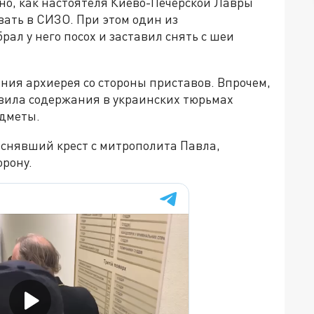
но, как настоятеля Киево-Печерской Лавры
вать в СИЗО. При этом один из
л у него посох и заставил снять с шеи
ния архиерея со стороны приставов. Впрочем,
авила содержания в украинских тюрьмах
едметы.
 снявший крест с митрополита Павла,
орону.