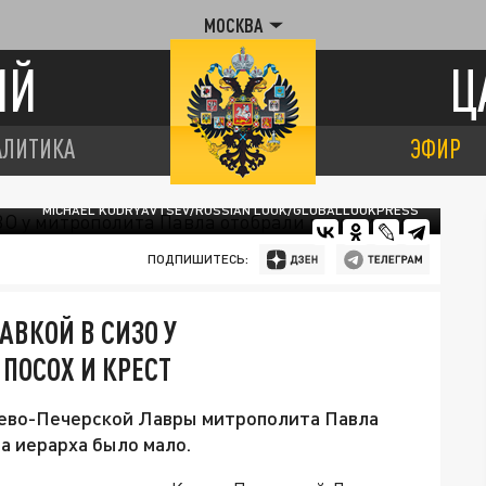
МОСКВА
ИЙ
Ц
АЛИТИКА
ЭФИР
MICHAEL KUDRYAVTSEV/RUSSIAN LOOK/GLOBALLOOKPRESS
ПОДПИШИТЕСЬ:
АВКОЙ В СИЗО У
ПОСОХ И КРЕСТ
иево-Печерской Лавры митрополита Павла
а иерарха было мало.