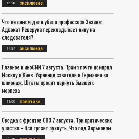
15:20
ЭКСКЛЮЗИВ
Что на самом деле убило профессора Зезина:
Адвокат Реверука перекладывает вину на
следователя?
14:24
ЭКСКЛЮЗИВ
Главное в иноСМИ 7 августа: Трамп почти помирил
Москву и Киев. Украинца схватили в Германии за
шпионаж. Штаты просят вернуть бывшего
морпеха
11:00
ПОЛИТИКА
Сводка с фронтов СВО 7 августа: Три критических
участка – Всё грозит рухнуть. Что под Харьковом
08:30
ПОЛИТИКА