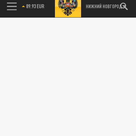
89.93 EUR
НИЖНИЙ НОВГОРОД
115093, г. Москва, переулок Партийный,
д.1, к.57, стр.3, эт.1, пом.I, ком.45
Тел.:
+7 (495) 374-77-73
info@tsargrad.tv
Адрес для пресс-релизов
press@tsargrad.tv