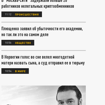
В "Москва-Сити" задержали больше 20
работников нелегальных криптообменников
11:12
ПРОИСШЕСТВИЯ
Плющенко заявил об убыточности его академии,
но так ли это на самом деле
10:56
ОБЩЕСТВО
В Норвегии голос во сне велел многодетной
матери назвать сына, а суд отправил ее в тюрьму
10:54
В МИРЕ