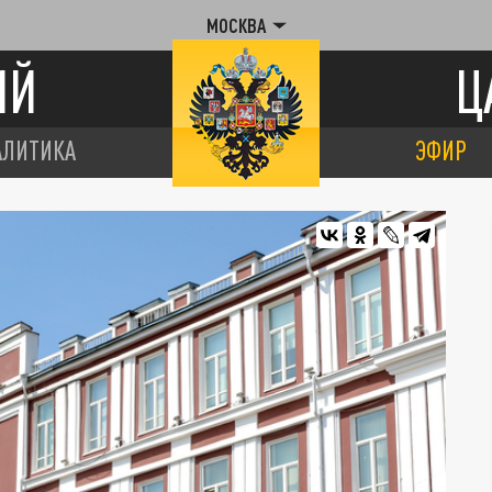
МОСКВА
ИЙ
Ц
АЛИТИКА
ЭФИР