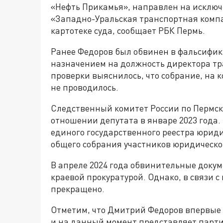
«Нефть Прикамья», направлен на исключ
«Западно-Уральская транспортная компа
картотеке суда, сообщает РБК Пермь.
Ранее Федоров был обвинен в фальсифик
назначением на должность директора тр
проверки выяснилось, что собрание, на 
не проводилось.
Следственный комитет России по Пермско
отношении депутата в январе 2023 года
единого государственного реестра юрид
общего собрания участников юридическо
В апреле 2024 года обвинительные доку
краевой прокуратурой. Однако, в связи с
прекращено.
Отметим, что Дмитрий Федоров впервые и
и на данный момент представляет парти