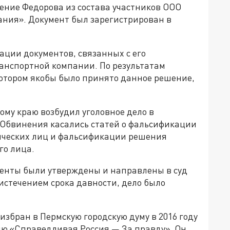
ение Федорова из состава участников ООО
ния». Документ был зарегистрирован в
ации документов, связанных с его
анспортной компании. По результатам
котором якобы было принято данное решение,
му краю возбудил уголовное дело в
. Обвинения касались статей о фальсификации
ических лиц и фальсификации решения
го лица.
менты были утверждены и направлены в суд
 истечением срока давности, дело было
збран в Пермскую городскую думу в 2016 году
ю «Справедливая Россия — За правду». Он