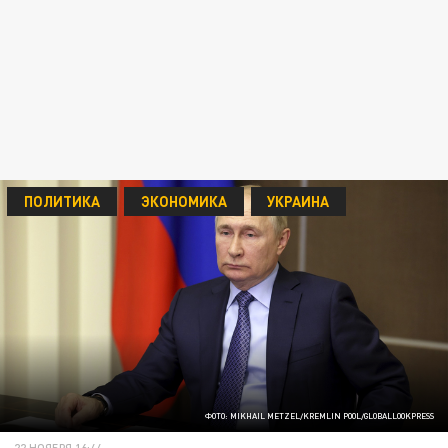
ПОЛИТИКА
ЭКОНОМИКА
УКРАИНА
ФОТО: MIKHAIL METZEL/KREMLIN POOL/GLOBALLOOKPRESS
22 НОЯБРЯ 16:44