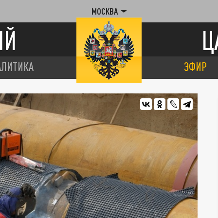
МОСКВА
ИЙ
Ц
АЛИТИКА
ЭФИР