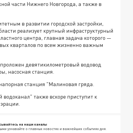
ной части Нижнего Новгорода, а также в
итетным в развитии городской застройки,
бласти реализует крупный инфраструктурный
бластного центра, главная задача которого —
овых кварталов по всем жизненно важным
ет проложен девятикилометровый водовод
ры, насосная станция.
онапорная станция "Малиновая гряда.
 водоканал" также вскоре приступит к
аэрации.
сывайтесь на наши каналы
ыми узнавайте о главных новостях и важнейших событиях дня.