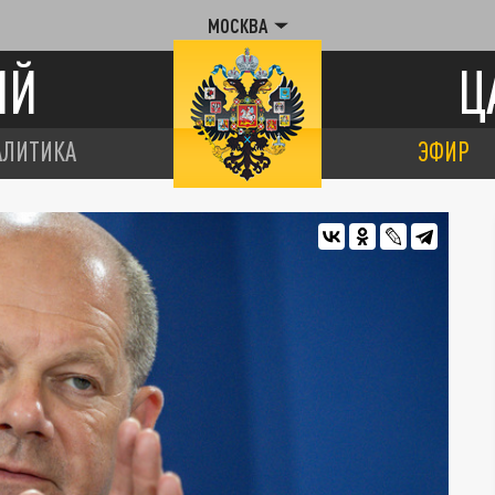
МОСКВА
ИЙ
Ц
АЛИТИКА
ЭФИР