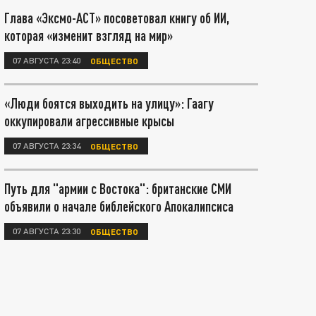
Глава «Эксмо-АСТ» посоветовал книгу об ИИ,
которая «изменит взгляд на мир»
07 АВГУСТА 23:40
ОБЩЕСТВО
«Люди боятся выходить на улицу»: Гаагу
оккупировали агрессивные крысы
07 АВГУСТА 23:34
ОБЩЕСТВО
Путь для "армии с Востока": британские СМИ
объявили о начале библейского Апокалипсиса
07 АВГУСТА 23:30
ОБЩЕСТВО