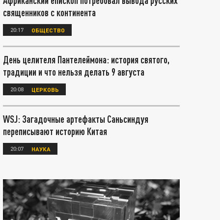
Африканский епископ потребовал вывода русских
священников с континента
20:17
ОБЩЕСТВО
День целителя Пантелеймона: история святого,
традиции и что нельзя делать 9 августа
20:08
ЦЕРКОВЬ
WSJ: Загадочные артефакты Саньсиндуя
переписывают историю Китая
20:07
НАУКА