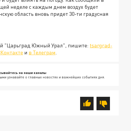
щей неделе с каждым днем воздух будет
нскую область вновь придет 30-ти градусная
ией "Царьград Южный Урал", пишите:
tsargrad-
ВКонтакте
и
в Телеграм
.
сывайтесь на наши каналы
ыми узнавайте о главных новостях и важнейших событиях дня.