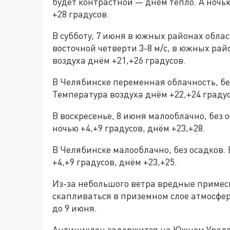
будет контрастной — днем тепло. А ночью
+28 градусов.
В субботу, 7 июня в южных районах обла
восточной четверти 3-8 м/с, в южных рай
воздуха днём +21,+26 градусов.
В Челябинске переменная облачность, без
Температура воздуха днём +22,+24 градус
В воскресенье, 8 июня малооблачно, без о
ночью +4,+9 градусов, днём +23,+28.
В Челябинске малооблачно, без осадков. 
+4,+9 градусов, днём +23,+25.
Из-за небольшого ветра вредные примеси
скапливаться в приземном слое атмосфе
до 9 июня.
Антициклон задержится на Южном Урале и