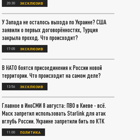
20:30
ЭКСКЛЮЗИВ
У Запада не осталось выхода по Украине? США
заявили о первых договорённостях, Турция
закрыла проход. Что происходит?
17:05
ЭКСКЛЮЗИВ
В НАТО боятся присоединения к России новой
территории. Что происходит на самом деле?
13:56
ЭКСКЛЮЗИВ
Главное в ИноСМИ 8 августа: ПВО в Киеве - всё.
Маск запретил использовать Starlink для атак
вглубь России. Украине запретили бить по КТК
11:00
ПОЛИТИКА