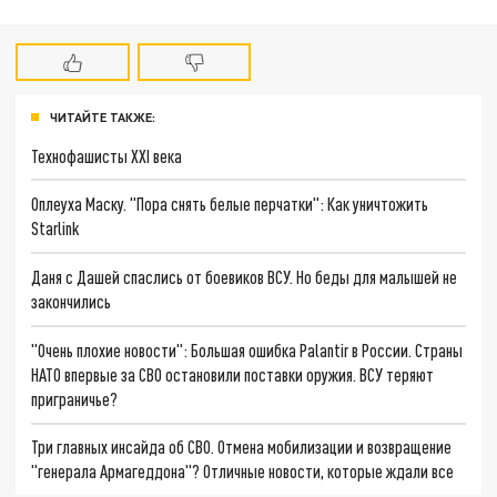
ЧИТАЙТЕ ТАКЖЕ:
Технофашисты XXI века
Оплеуха Маску. "Пора снять белые перчатки": Как уничтожить
Starlink
Даня с Дашей спаслись от боевиков ВСУ. Но беды для малышей не
закончились
"Очень плохие новости": Большая ошибка Palantir в России. Страны
НАТО впервые за СВО остановили поставки оружия. ВСУ теряют
приграничье?
Три главных инсайда об СВО. Отмена мобилизации и возвращение
"генерала Армагеддона"? Отличные новости, которые ждали все