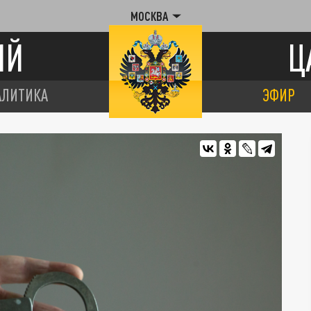
МОСКВА
ИЙ
Ц
АЛИТИКА
ЭФИР