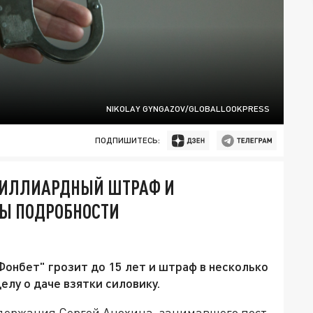
NIKOLAY GYNGAZOV/GLOBALLOOKPRESS
ПОДПИШИТЕСЬ:
 МИЛЛИАРДНЫЙ ШТРАФ И
НЫ ПОДРОБНОСТИ
онбет" грозит до 15 лет и штраф в несколько
елу о даче взятки силовику.
держания Сергей Анохина, занимавшего пост