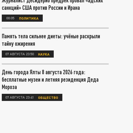
Журналист Десидерио предрёк провал «адских
санкций» США против России и Ирана
00:05
ПОЛИТИКА
Память тела сильнее диеты: учёные раскрыли
тайну ожирения
07 АВГУСТА 23:50
НАУКА
День города Ялты 8 августа 2026 года:
бесплатные музеи и летняя резиденция Деда
Мороза
07 АВГУСТА 23:41
ОБЩЕСТВО