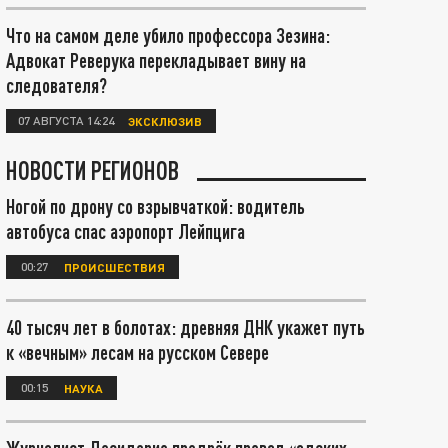
Что на самом деле убило профессора Зезина:
Адвокат Реверука перекладывает вину на
следователя?
07 АВГУСТА 14:24
ЭКСКЛЮЗИВ
НОВОСТИ РЕГИОНОВ
Ногой по дрону со взрывчаткой: водитель
автобуса спас аэропорт Лейпцига
00:27
ПРОИСШЕСТВИЯ
40 тысяч лет в болотах: древняя ДНК укажет путь
к «вечным» лесам на русском Севере
00:15
НАУКА