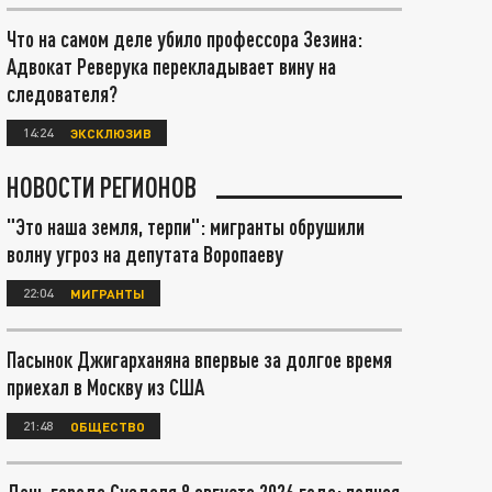
Что на самом деле убило профессора Зезина:
Адвокат Реверука перекладывает вину на
следователя?
14:24
ЭКСКЛЮЗИВ
НОВОСТИ РЕГИОНОВ
"Это наша земля, терпи": мигранты обрушили
волну угроз на депутата Воропаеву
22:04
МИГРАНТЫ
Пасынок Джигарханяна впервые за долгое время
приехал в Москву из США
21:48
ОБЩЕСТВО