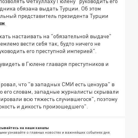
зволять Фетхуллаху Гюлену "руководить его
едника обязана выдать Турции. Об этом
альный представитель президента Турции
ын
.
жать настаивать на "обязательной выдаче"
млемо вести себя так, будто ничего не
руководить его преступной империей".
 увидеть в Гюлене главаря преступников и
ровал, что "в западных СМИ есть цензура" в
По его словам, западные журналисты скрывали
ировали всю тяжесть случившегося", поэтому
окость и дикость произошедшего".
сывайтесь на наши каналы
ыми узнавайте о главных новостях и важнейших событиях дня.