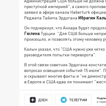
Администрация США больше не должна по
преступной империей", а самого пропов
заявил в эфире канала Haberturk офици
Реджепа Тайипа Эрдогана
Ибрагим Кал
Он подчеркнул, что Анкара будет продол
Гюлена
Турции: "Для США больше неприе
произошло, и позволять этому человеку 
Калын указал, что "США нужно уже четко
руководителя попытки переворота".
В этой связи советник Эрдогана констати
вопросах освещения событий 15 июля". 
и скрывают многие факты и "не демонстр
в Европе и США едва ли понимают "жест
Подпи
ДЗЕН
ТЕЛЕГРАМ
и перв