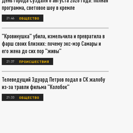
День города Суздаля 8 августа 2026 года: полная
программа, световое шоу в кремле
21:46
ОБЩЕСТВО
"Кровинушка" убила, измельчила и превратила в
фарш своих близких: почему экс-мэр Самары и
его жена до сих пор "живы"
21:37
ПРОИСШЕСТВИЯ
Телеведущий Эдуард Петров подал в СК жалобу
из-за травли фильма "Колобок"
21:33
ОБЩЕСТВО