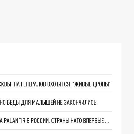
ОСКВЫ: НА ГЕНЕРАЛОВ ОХОТЯТСЯ "ЖИВЫЕ ДРОНЫ"
. НО БЕДЫ ДЛЯ МАЛЫШЕЙ НЕ ЗАКОНЧИЛИСЬ
"ОЧЕНЬ ПЛОХИЕ НОВОСТИ": БОЛЬШАЯ ОШИБКА PALANTIR В РОССИИ. СТРАНЫ НАТО ВПЕРВЫЕ ЗА СВО ОСТАНОВИЛИ ПОСТАВКИ ОРУЖИЯ. ВСУ ТЕРЯЮТ ПРИГРАНИЧЬЕ?