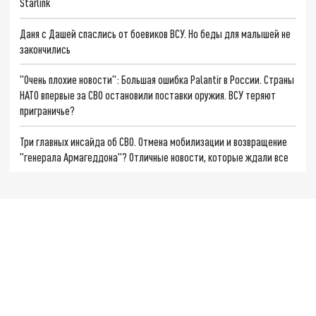
Starlink
Даня с Дашей спаслись от боевиков ВСУ. Но беды для малышей не
закончились
"Очень плохие новости": Большая ошибка Palantir в России. Страны
НАТО впервые за СВО остановили поставки оружия. ВСУ теряют
приграничье?
Три главных инсайда об СВО. Отмена мобилизации и возвращение
"генерала Армагеддона"? Отличные новости, которые ждали все