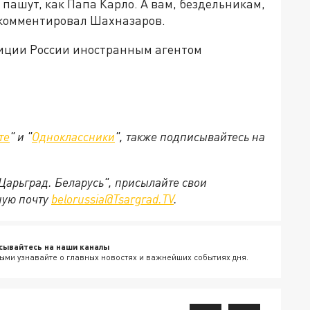
пашут, как Папа Карло. А вам, бездельникам,
окомментировал Шахназаров.
тиции России иностранным агентом
те
" и "
Одноклассники
", также подписывайтесь на
"Царьград. Беларусь", присылайте свои
ную почту
belorussia@Tsargrad.TV
.
сывайтесь на наши каналы
ыми узнавайте о главных новостях и важнейших событиях дня.