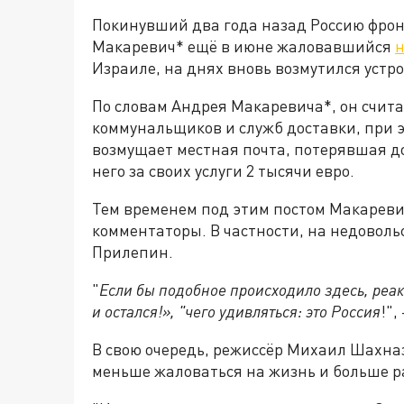
Покинувший два года назад Россию фро
Макаревич* ещё в июне жаловавшийся
н
Израиле, на днях вновь возмутился устр
По словам Андрея Макаревича*, он счит
коммунальщиков и служб доставки, при э
возмущает местная почта, потерявшая до
него за своих услуги 2 тысячи евро.
Тем временем под этим постом Макарев
комментаторы. В частности, на недоволь
Прилепин.
"
Если бы подобное происходило здесь, реакци
и остался!», "чего удивляться: это Россия
!"
В свою очередь, режиссёр Михаил Шахн
меньше жаловаться на жизнь и больше р