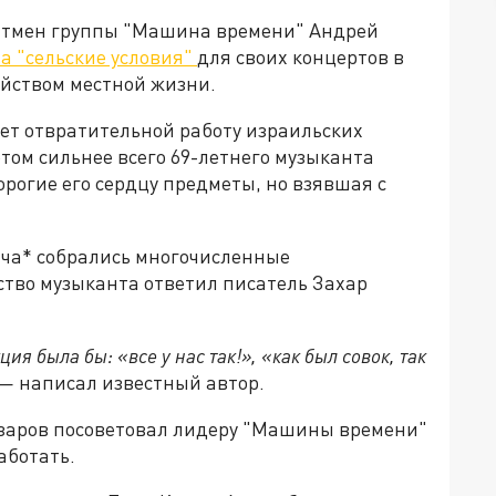
нтмен группы "Машина времени" Андрей
а "сельские условия"
для своих концертов в
ойством местной жизни.
ает отвратительной работу израильских
том сильнее всего 69-летнего музыканта
рогие его сердцу предметы, но взявшая с
ича* собрались многочисленные
ство музыканта ответил писатель Захар
я была бы: «все у нас так!», «как был совок, так
, — написал известный автор.
азаров посоветовал лидеру "Машины времени"
аботать.