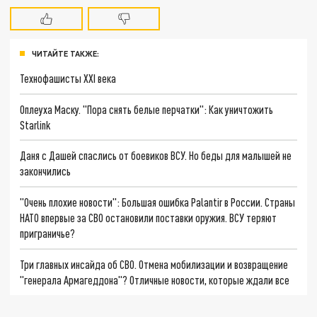
ЧИТАЙТЕ ТАКЖЕ:
Технофашисты XXI века
Оплеуха Маску. "Пора снять белые перчатки": Как уничтожить
Starlink
Даня с Дашей спаслись от боевиков ВСУ. Но беды для малышей не
закончились
"Очень плохие новости": Большая ошибка Palantir в России. Страны
НАТО впервые за СВО остановили поставки оружия. ВСУ теряют
приграничье?
Три главных инсайда об СВО. Отмена мобилизации и возвращение
"генерала Армагеддона"? Отличные новости, которые ждали все